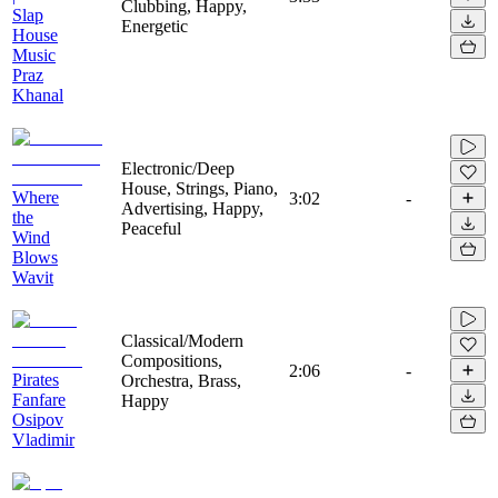
Clubbing, Happy,
Slap
Energetic
House
Music
Praz
Khanal
Electronic/Deep
House, Strings, Piano,
Where
3:02
-
Advertising, Happy,
the
Peaceful
Wind
Blows
Wavit
Classical/Modern
Compositions,
2:06
-
Pirates
Orchestra, Brass,
Fanfare
Happy
Osipov
Vladimir