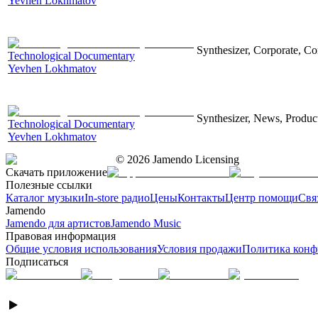
Yevhen Lokhmatov
Synthesizer, Corporate, Co
Technological Documentary
Yevhen Lokhmatov
Synthesizer, News, Producti
Technological Documentary
Yevhen Lokhmatov
©
2026
Jamendo Licensing
Скачать приложение
Полезные ссылки
Каталог музыки
In-store радио
Цены
Контакты
Центр помощи
Свя
Jamendo
Jamendo для артистов
Jamendo Music
Правовая информация
Общие условия использования
Условия продажи
Политика конф
Подписаться