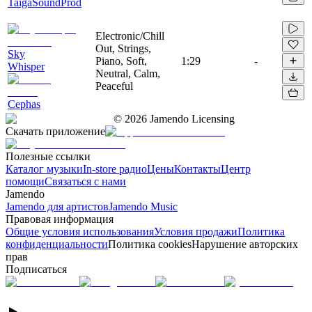
TaigaSoundProd
Electronic/Chill
Out, Strings,
Sky
Piano, Soft,
1:29
-
Whisper
Neutral, Calm,
Peaceful
Cephas
©
2026
Jamendo Licensing
Скачать приложение
Полезные ссылки
Каталог музыки
In-store радио
Цены
Контакты
Центр
помощи
Связаться с нами
Jamendo
Jamendo для артистов
Jamendo Music
Правовая информация
Общие условия использования
Условия продажи
Политика
конфиденциальности
Политика cookies
Нарушение авторских
прав
Подписаться