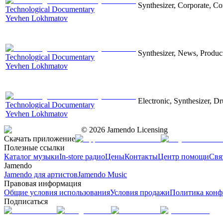
Synthesizer, Corporate, Co
Technological Documentary
Yevhen Lokhmatov
Synthesizer, News, Producti
Technological Documentary
Yevhen Lokhmatov
Electronic, Synthesizer, D
Technological Documentary
Yevhen Lokhmatov
©
2026
Jamendo Licensing
Скачать приложение
Полезные ссылки
Каталог музыки
In-store радио
Цены
Контакты
Центр помощи
Свя
Jamendo
Jamendo для артистов
Jamendo Music
Правовая информация
Общие условия использования
Условия продажи
Политика конф
Подписаться