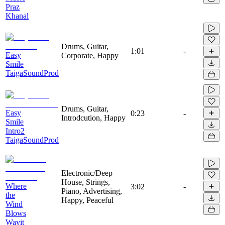
Praz
Khanal
Drums, Guitar,
1:01
-
Easy
Corporate, Happy
Smile
TaigaSoundProd
Drums, Guitar,
Easy
0:23
-
Introdcution, Happy
Smile
Intro2
TaigaSoundProd
Electronic/Deep
House, Strings,
Where
3:02
-
Piano, Advertising,
the
Happy, Peaceful
Wind
Blows
Wavit