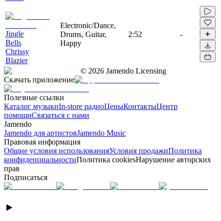
Electronic/Dance,
Jingle
Drums, Guitar,
2:52
-
Bells
Happy
Chrissy
Blazier
©
2026
Jamendo Licensing
Скачать приложение
Полезные ссылки
Каталог музыки
In-store радио
Цены
Контакты
Центр
помощи
Связаться с нами
Jamendo
Jamendo для артистов
Jamendo Music
Правовая информация
Общие условия использования
Условия продажи
Политика
конфиденциальности
Политика cookies
Нарушение авторских
прав
Подписаться