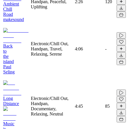
Handpan, Peaceful,
2:26
120
Ambient
Uplifting
Chill
Road
makesound
Electronic/Chill Out,
Back
Handpan, Travel,
4:06
-
to
Relaxing, Serene
the
island
Paul
Seling
Long
Electronic/Chill Out,
Distance
Handpan,
4:45
85
Documentary,
Relaxing, Neutral
Music
is