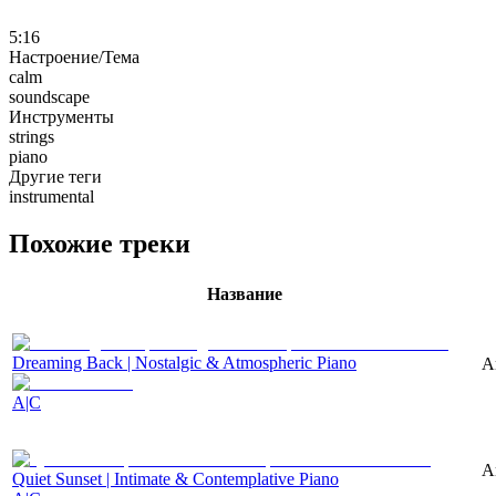
5:16
Настроение/Тема
calm
soundscape
Инструменты
strings
piano
Другие теги
instrumental
Похожие треки
Название
Dreaming Back | Nostalgic & Atmospheric Piano
A
A|C
A
Quiet Sunset | Intimate & Contemplative Piano