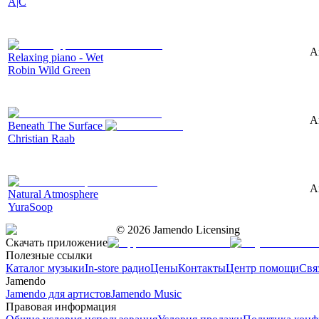
A|C
A
Relaxing piano - Wet
Robin Wild Green
A
Beneath The Surface
Christian Raab
A
Natural Atmosphere
YuraSoop
©
2026
Jamendo Licensing
Скачать приложение
Полезные ссылки
Каталог музыки
In-store радио
Цены
Контакты
Центр помощи
Свя
Jamendo
Jamendo для артистов
Jamendo Music
Правовая информация