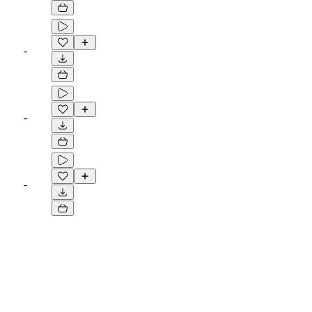
-
-
-