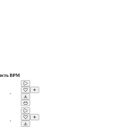
ость
BPM
-
-