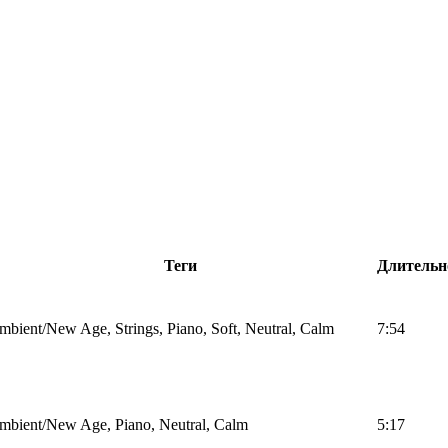
Теги
Длительн
mbient/New Age, Strings, Piano, Soft, Neutral, Calm
7:54
mbient/New Age, Piano, Neutral, Calm
5:17