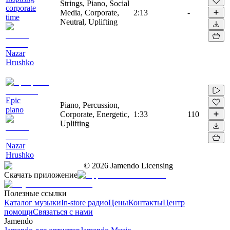
Strings, Piano, Social
corporate
Media, Corporate,
2:13
-
time
Neutral, Uplifting
Nazar
Hrushko
Epic
Piano, Percussion,
piano
Corporate, Energetic,
1:33
110
Uplifting
Nazar
Hrushko
©
2026
Jamendo Licensing
Скачать приложение
Полезные ссылки
Каталог музыки
In-store радио
Цены
Контакты
Центр
помощи
Связаться с нами
Jamendo