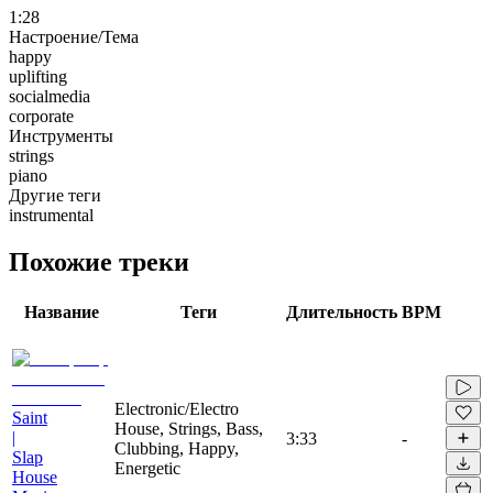
1:28
Настроение/Тема
happy
uplifting
socialmedia
corporate
Инструменты
strings
piano
Другие теги
instrumental
Похожие треки
Название
Теги
Длительность
BPM
Electronic/Electro
Saint
House, Strings, Bass,
|
3:33
-
Clubbing, Happy,
Slap
Energetic
House