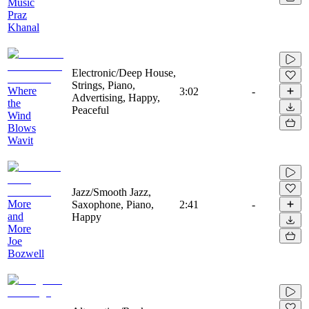
Music
Praz
Khanal
Electronic/Deep House,
Strings, Piano,
Where
3:02
-
Advertising, Happy,
the
Peaceful
Wind
Blows
Wavit
Jazz/Smooth Jazz,
More
Saxophone, Piano,
2:41
-
and
Happy
More
Joe
Bozwell