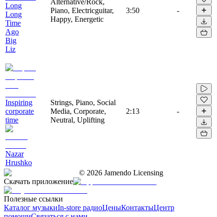
Alternative/Rock,
Long
Piano, Electricguitar,
3:50
-
Long
Happy, Energetic
Time
Ago
Big
Liz
Inspiring
Strings, Piano, Social
corporate
Media, Corporate,
2:13
-
time
Neutral, Uplifting
Nazar
Hrushko
©
2026
Jamendo Licensing
Скачать приложение
Полезные ссылки
Каталог музыки
In-store радио
Цены
Контакты
Центр
помощи
Связаться с нами