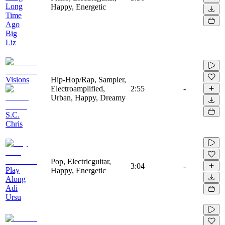
Long
Happy, Energetic
Time
Ago
Big
Liz
Visions
Hip-Hop/Rap, Sampler,
Electroamplified,
2:55
-
Urban, Happy, Dreamy
S.C.
Chris
Pop, Electricguitar,
3:04
-
Play
Happy, Energetic
Along
Adi
Ursu