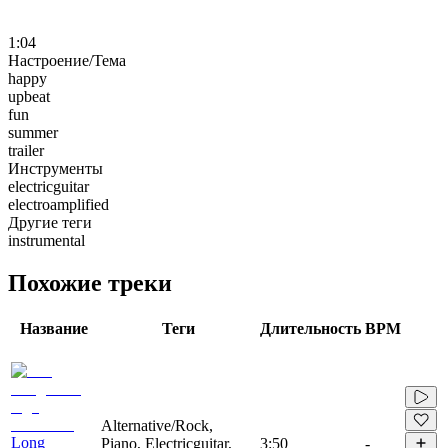
1:04
Настроение/Тема
happy
upbeat
fun
summer
trailer
Инструменты
electricguitar
electroamplified
Другие теги
instrumental
Похожие треки
Название
Теги
Длительность
BPM
Alternative/Rock,
Long
Piano, Electricguitar,
3:50
-