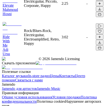
Electricguitar, Piccolo,
2:25
-
Elevate
Corporate, Happy
Mahmoud
Hosni
Rock/Blues-Rock,
Electricguitar,
Ride
3:02
-
Electroamplified, Retro,
With
Happy
Me
Adi
Ursu
©
2026
Jamendo Licensing
Скачать приложение
Полезные ссылки
Каталог музыки
In-store радио
Цены
Контакты
Центр
помощи
Связаться с нами
Jamendo
Jamendo для артистов
Jamendo Music
Правовая информация
Общие условия использования
Условия продажи
Политика
конфиденциальности
Политика cookies
Нарушение авторских
прав