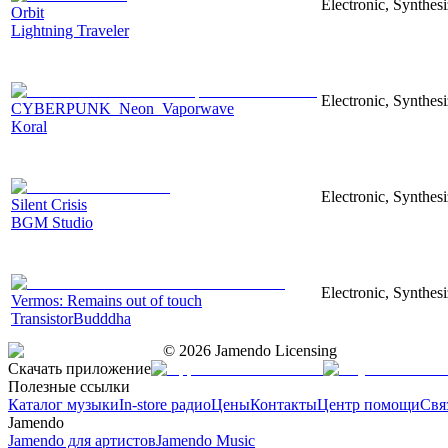
Electronic, Synthesi
Orbit
Lightning Traveler
Electronic, Synthesi
CYBERPUNK_Neon_Vaporwave
Koral
Electronic, Synthesi
Silent Crisis
BGM Studio
Electronic, Synthesi
Vermos: Remains out of touch
TransistorBudddha
©
2026
Jamendo Licensing
Скачать приложение
Полезные ссылки
Каталог музыки
In-store радио
Цены
Контакты
Центр помощи
Свя
Jamendo
Jamendo для артистов
Jamendo Music