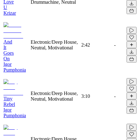
Love
Drummachine, Neutral
U
Krizar
And
Electronic/Deep House,
2:42
-
It
Neutral, Motivational
Goes
On
Igor
Pumphonia
Electronic/Deep House,
3:10
-
Tiny
Neutral, Motivational
Rebel
Igor
Pumphonia
Electronic/Deep House,