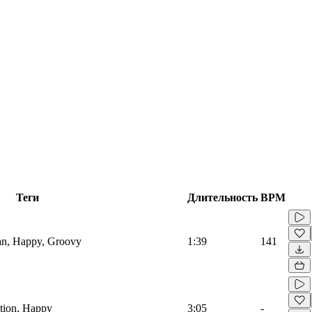
Теги
Длительность
BPM
ban, Happy, Groovy
1:39
141
ation, Happy
3:05
-