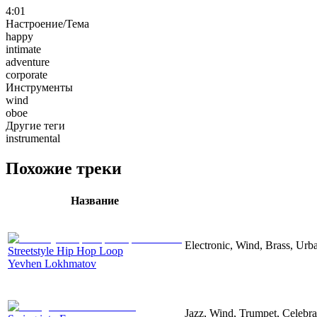
4:01
Настроение/Тема
happy
intimate
adventure
corporate
Инструменты
wind
oboe
Другие теги
instrumental
Похожие треки
Название
Electronic, Wind, Brass, Ur
Streetstyle Hip Hop Loop
Yevhen Lokhmatov
Jazz, Wind, Trumpet, Celebr