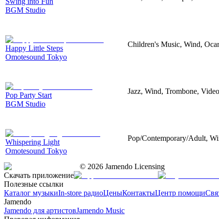
Swing into Fun
BGM Studio
Children's Music, Wind, Oca
Happy Little Steps
Omotesound Tokyo
Jazz, Wind, Trombone, Vide
Pop Party Start
BGM Studio
Pop/Contemporary/Adult, Wind
Whispering Light
Omotesound Tokyo
©
2026
Jamendo Licensing
Скачать приложение
Полезные ссылки
Каталог музыки
In-store радио
Цены
Контакты
Центр помощи
Свя
Jamendo
Jamendo для артистов
Jamendo Music