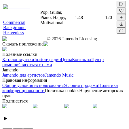
Pop, Guitar,
Piano, Happy,
1:48
120
Commercial
Motivational
Background
Heavenless
©
2026
Jamendo Licensing
Скачать приложение
Полезные ссылки
Каталог музыки
In-store радио
Цены
Контакты
Центр
помощи
Связаться с нами
Jamendo
Jamendo для артистов
Jamendo Music
Правовая информация
Общие условия использования
Условия продажи
Политика
конфиденциальности
Политика cookies
Нарушение авторских
прав
Подписаться