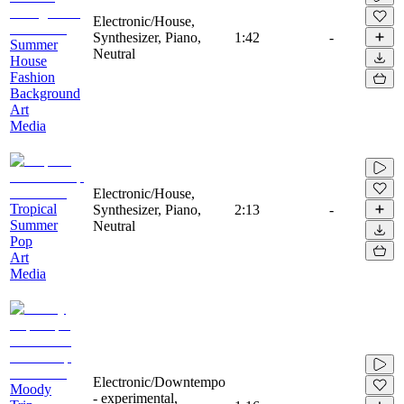
Electronic/House,
Synthesizer, Piano,
1:42
-
Summer
Neutral
House
Fashion
Background
Art
Media
Electronic/House,
Tropical
Synthesizer, Piano,
2:13
-
Summer
Neutral
Pop
Art
Media
Electronic/Downtempo
Moody
- experimental,