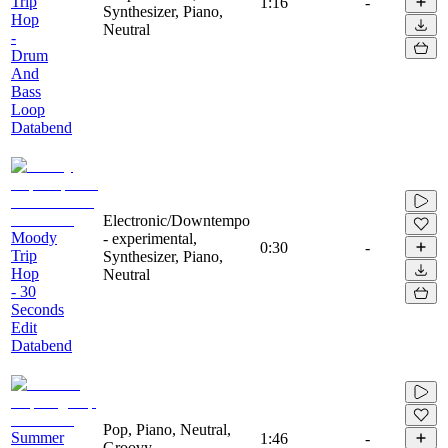
Trip
1:16
-
Synthesizer, Piano,
Hop
Neutral
-
Drum
And
Bass
Loop
Databend
Electronic/Downtempo
Moody
- experimental,
0:30
-
Trip
Synthesizer, Piano,
Hop
Neutral
- 30
Seconds
Edit
Databend
Pop, Piano, Neutral,
Summer
1:46
-
Groovy