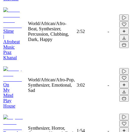
World/African/Afro-
Beat, Synthesizer,
Slime
2:52
-
Percussion, Clubbing,
|
Dark, Happy
Afrobeat
Music
Praz
Khanal
World/African/Afro-Pop,
On
Synthesizer, Emotional,
3:02
-
My
Sad
Mind
Play
House
Synthesizer, Horror,
1:54
-