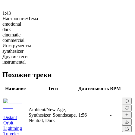
1:43
Настроение/Тема
emotional
dark
cinematic
commercial
Инструменты
synthesizer
Другие теги
instrumental
Похожие треки
Название
Теги
Длительность
BPM
Ambient/New Age,
Synthesizer, Soundscape,
1:56
-
Distant
Neutral, Dark
Orbit
Lightning
Traveler