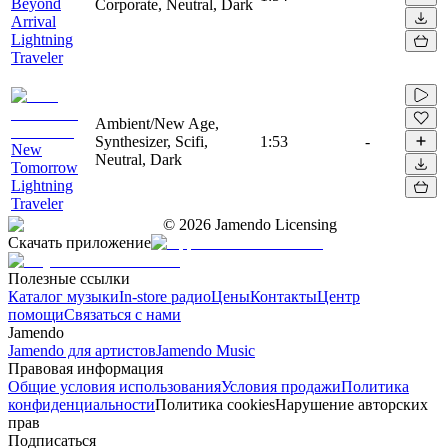
Beyond
Corporate, Neutral, Dark
Arrival
Lightning
Traveler
Ambient/New Age,
Synthesizer, Scifi,
1:53
-
New
Neutral, Dark
Tomorrow
Lightning
Traveler
©
2026
Jamendo Licensing
Скачать приложение
Полезные ссылки
Каталог музыки
In-store радио
Цены
Контакты
Центр
помощи
Связаться с нами
Jamendo
Jamendo для артистов
Jamendo Music
Правовая информация
Общие условия использования
Условия продажи
Политика
конфиденциальности
Политика cookies
Нарушение авторских
прав
Подписаться