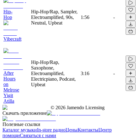
Hip-
Hip-Hop/Rap, Sampler,
Hop
Electroamplified, 90s,
1:56
-
Neutral, Upbeat
Vibecraft
Hip-Hop/Rap,
Saxophone,
After
Electroamplified,
3:16
-
Hours
Electricpiano, Podcast,
on
Upbeat
Melrose
Yigit
Atilla
©
2026
Jamendo Licensing
Скачать приложение
Полезные ссылки
Каталог музыки
In-store радио
Цены
Контакты
Центр
помощи
Связаться с нами