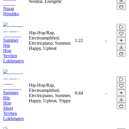
Neutral, Energetic
Nazar
Hrushko
Hip-Hop/Rap,
Electroamplified,
Summer
1:22
-
Electricpiano, Summer,
Hip
Happy, Upbeat
Hop
Yevhen
Lokhmatov
Hip-Hop/Rap,
Electroamplified,
Summer
0:44
-
Electricpiano, Summer,
Hip
Happy, Upbeat, Trippy
Hop
Short
Yevhen
Lokhmatov