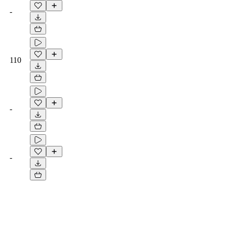
-
110
-
-