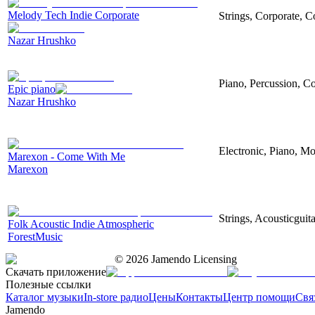
Melody Tech Indie Corporate
Strings, Corporate, 
Nazar Hrushko
Piano, Percussion, Co
Epic piano
Nazar Hrushko
Electronic, Piano, Mo
Marexon - Come With Me
Marexon
Strings, Acousticguita
Folk Acoustic Indie Atmospheric
ForestMusic
©
2026
Jamendo Licensing
Скачать приложение
Полезные ссылки
Каталог музыки
In-store радио
Цены
Контакты
Центр помощи
Свя
Jamendo