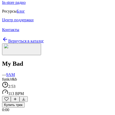
In-store радио
Ресурсы
Блог
Центр поддержки
Контакты
Вернуться в каталог
My Bad
—
9AM
funk/r&b
2:53
113 BPM
Купить трек
0:00