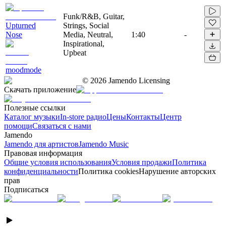
Funk/R&B, Guitar,
Upturned
Strings, Social
Nose
Media, Neutral,
1:40
-
Inspirational,
Upbeat
moodmode
©
2026
Jamendo Licensing
Скачать приложение
Полезные ссылки
Каталог музыки
In-store радио
Цены
Контакты
Центр
помощи
Связаться с нами
Jamendo
Jamendo для артистов
Jamendo Music
Правовая информация
Общие условия использования
Условия продажи
Политика
конфиденциальности
Политика cookies
Нарушение авторских
прав
Подписаться