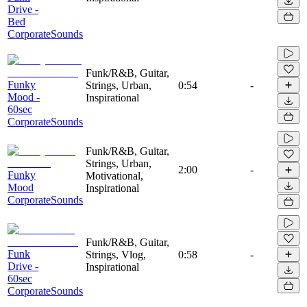
Drive -
Bed
CorporateSounds
Funk/R&B, Guitar,
Funky
Strings, Urban,
0:54
-
Mood -
Inspirational
60sec
CorporateSounds
Funk/R&B, Guitar,
Strings, Urban,
2:00
-
Funky
Motivational,
Mood
Inspirational
CorporateSounds
Funk/R&B, Guitar,
Funk
Strings, Vlog,
0:58
-
Drive -
Inspirational
60sec
CorporateSounds