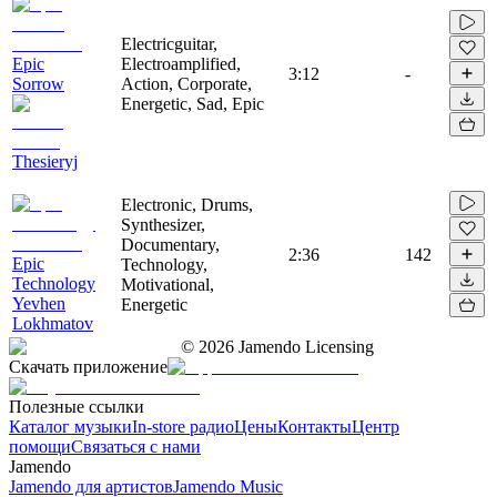
Electricguitar,
Epic
Electroamplified,
3:12
-
Sorrow
Action, Corporate,
Energetic, Sad, Epic
Thesieryj
Electronic, Drums,
Synthesizer,
Documentary,
2:36
142
Epic
Technology,
Technology
Motivational,
Yevhen
Energetic
Lokhmatov
©
2026
Jamendo Licensing
Скачать приложение
Полезные ссылки
Каталог музыки
In-store радио
Цены
Контакты
Центр
помощи
Связаться с нами
Jamendo
Jamendo для артистов
Jamendo Music