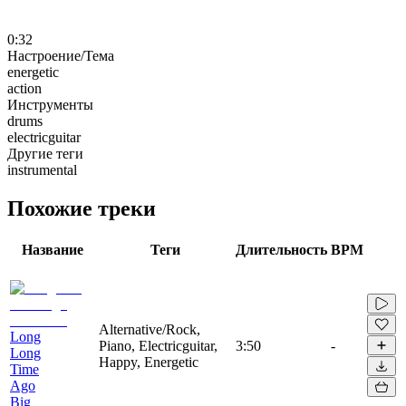
0:32
Настроение/Тема
energetic
action
Инструменты
drums
electricguitar
Другие теги
instrumental
Похожие треки
Название
Теги
Длительность
BPM
Alternative/Rock,
Long
Piano, Electricguitar,
3:50
-
Long
Happy, Energetic
Time
Ago
Big