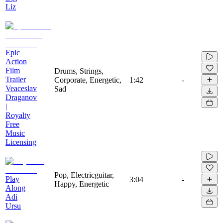
Liz
Epic
Action
Film
Drums, Strings,
Trailer
Corporate, Energetic,
1:42
-
Veaceslav
Sad
Draganov
|
Royalty
Free
Music
Licensing
Pop, Electricguitar,
Play
3:04
-
Happy, Energetic
Along
Adi
Ursu