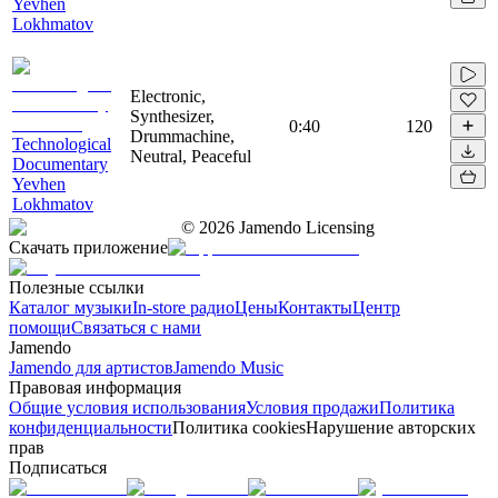
Yevhen
Lokhmatov
Electronic,
Synthesizer,
0:40
120
Drummachine,
Technological
Neutral, Peaceful
Documentary
Yevhen
Lokhmatov
©
2026
Jamendo Licensing
Скачать приложение
Полезные ссылки
Каталог музыки
In-store радио
Цены
Контакты
Центр
помощи
Связаться с нами
Jamendo
Jamendo для артистов
Jamendo Music
Правовая информация
Общие условия использования
Условия продажи
Политика
конфиденциальности
Политика cookies
Нарушение авторских
прав
Подписаться