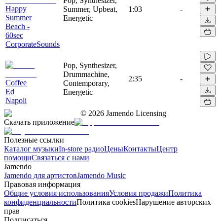
Pop, Synthesizer,
Happy
Summer, Upbeat,
1:03
-
Summer
Energetic
Beach -
60sec
CorporateSounds
Pop, Synthesizer,
Drummachine,
2:35
-
Coffee
Contemporary,
Ed
Energetic
Napoli
©
2026
Jamendo Licensing
Скачать приложение
Полезные ссылки
Каталог музыки
In-store радио
Цены
Контакты
Центр
помощи
Связаться с нами
Jamendo
Jamendo для артистов
Jamendo Music
Правовая информация
Общие условия использования
Условия продажи
Политика
конфиденциальности
Политика cookies
Нарушение авторских
прав
Подписаться