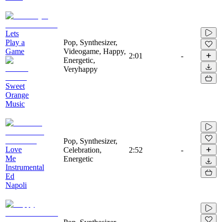
Lets
Play a
Pop, Synthesizer,
Game
Videogame, Happy,
2:01
-
Energetic,
Veryhappy
Sweet
Orange
Music
Pop, Synthesizer,
Love
Celebration,
2:52
-
Me
Energetic
Instrumental
Ed
Napoli