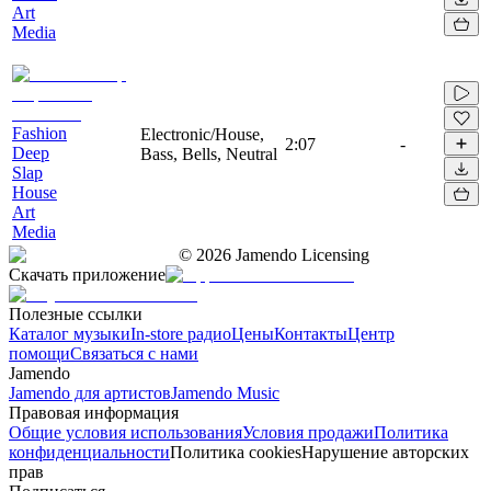
Art
Media
Fashion
Electronic/House,
2:07
-
Deep
Bass, Bells, Neutral
Slap
House
Art
Media
©
2026
Jamendo Licensing
Скачать приложение
Полезные ссылки
Каталог музыки
In-store радио
Цены
Контакты
Центр
помощи
Связаться с нами
Jamendo
Jamendo для артистов
Jamendo Music
Правовая информация
Общие условия использования
Условия продажи
Политика
конфиденциальности
Политика cookies
Нарушение авторских
прав