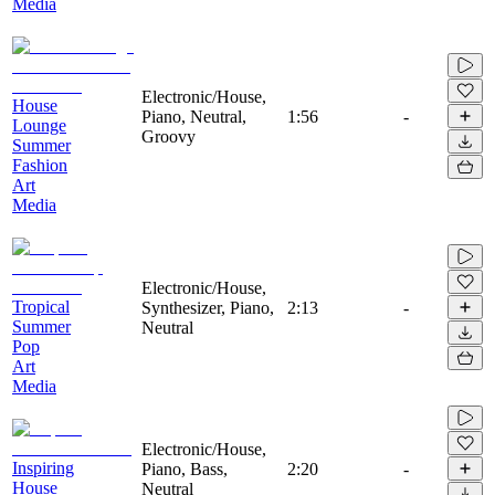
Media
Electronic/House,
House
Piano, Neutral,
1:56
-
Lounge
Groovy
Summer
Fashion
Art
Media
Electronic/House,
Tropical
Synthesizer, Piano,
2:13
-
Summer
Neutral
Pop
Art
Media
Electronic/House,
Inspiring
Piano, Bass,
2:20
-
House
Neutral