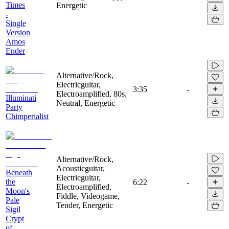
Times
Energetic
-
Single
Version
Amos
Ender
Alternative/Rock,
Electricguitar,
3:35
-
Electroamplified, 80s,
Illuminati
Neutral, Energetic
Party
Chimperialist
Alternative/Rock,
Acousticguitar,
Beneath
Electricguitar,
the
6:22
-
Electroamplified,
Moon's
Fiddle, Videogame,
Pale
Tender, Energetic
Sigil
Crypt
of