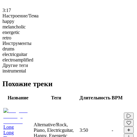
3:17
Настроение/Тема
happy
melancholic
energetic
retro
Инструменты
drums
electricguitar
electroamplified
Другие теги
instrumental
Похожие треки
Название
Теги
Длительность
BPM
Alternative/Rock,
Long
Piano, Electricguitar,
3:50
-
Long
Happy, Energetic