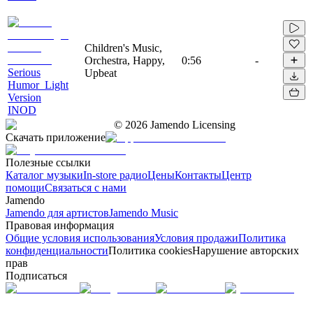
Children's Music,
Orchestra, Happy,
0:56
-
Serious
Upbeat
Humor_Light
Version
INOD
©
2026
Jamendo Licensing
Скачать приложение
Полезные ссылки
Каталог музыки
In-store радио
Цены
Контакты
Центр
помощи
Связаться с нами
Jamendo
Jamendo для артистов
Jamendo Music
Правовая информация
Общие условия использования
Условия продажи
Политика
конфиденциальности
Политика cookies
Нарушение авторских
прав
Подписаться