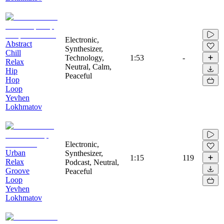
Electronic,
Abstract
Synthesizer,
Chill
Technology,
1:53
-
Relax
Neutral, Calm,
Hip
Peaceful
Hop
Loop
Yevhen
Lokhmatov
Electronic,
Urban
Synthesizer,
1:15
119
Relax
Podcast, Neutral,
Groove
Peaceful
Loop
Yevhen
Lokhmatov