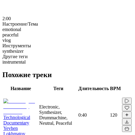
2:00
Настроение/Тема
emotional
peaceful
vlog
Инструменты
synthesizer
Другие теги
instrumental
Похожие треки
Название
Теги
Длительность
BPM
Electronic,
Synthesizer,
0:40
120
Technological
Drummachine,
Documentary
Neutral, Peaceful
Yevhen
Lokhmatov