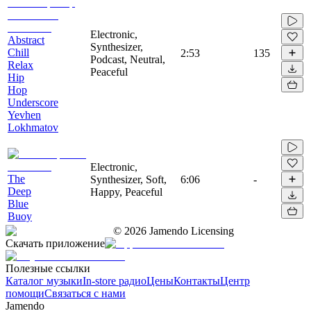
Electronic,
Abstract
Synthesizer,
Chill
2:53
135
Podcast, Neutral,
Relax
Peaceful
Hip
Hop
Underscore
Yevhen
Lokhmatov
Electronic,
The
Synthesizer, Soft,
6:06
-
Deep
Happy, Peaceful
Blue
Buoy
©
2026
Jamendo Licensing
Скачать приложение
Полезные ссылки
Каталог музыки
In-store радио
Цены
Контакты
Центр
помощи
Связаться с нами
Jamendo