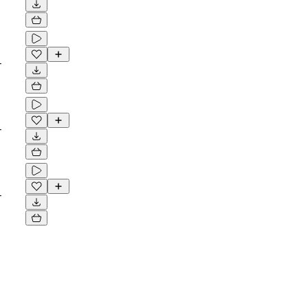
-
-
-