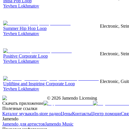
India Pop Loop
Yevhen Lokhmatov
Electronic, Str
Summer Hip Hop Loop
Yevhen Lokhmatov
Electronic, Str
Positive Corporate Loop
Yevhen Lokhmatov
Electronic, Gui
Uplifting and Inspiring Corporate Loop
Yevhen Lokhmatov
©
2026
Jamendo Licensing
Скачать приложение
Полезные ссылки
Каталог музыки
In-store радио
Цены
Контакты
Центр помощи
Свя
Jamendo
Jamendo для артистов
Jamendo Music