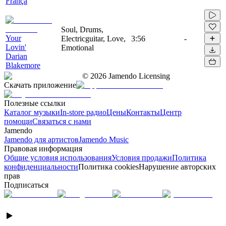
França
Soul, Drums,
Your
Electricguitar, Love,
3:56
-
Lovin'
Emotional
Darian
Blakemore
©
2026
Jamendo Licensing
Скачать приложение
Полезные ссылки
Каталог музыки
In-store радио
Цены
Контакты
Центр
помощи
Связаться с нами
Jamendo
Jamendo для артистов
Jamendo Music
Правовая информация
Общие условия использования
Условия продажи
Политика
конфиденциальности
Политика cookies
Нарушение авторских
прав
Подписаться