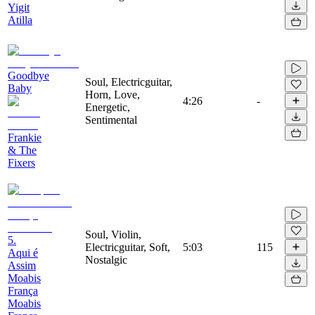
Yigit
Atilla
Goodbye
Soul, Electricguitar,
Baby
Horn, Love,
4:26
-
Energetic,
Sentimental
Frankie
& The
Fixers
Soul, Violin,
5.
Electricguitar, Soft,
5:03
115
Aqui é
Nostalgic
Assim
Moabis
França
Moabis