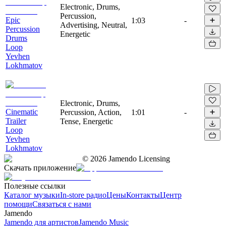
Electronic, Drums,
Percussion,
Epic
1:03
-
Advertising, Neutral,
Percussion
Energetic
Drums
Loop
Yevhen
Lokhmatov
Electronic, Drums,
Cinematic
Percussion, Action,
1:01
-
Trailer
Tense, Energetic
Loop
Yevhen
Lokhmatov
©
2026
Jamendo Licensing
Скачать приложение
Полезные ссылки
Каталог музыки
In-store радио
Цены
Контакты
Центр
помощи
Связаться с нами
Jamendo
Jamendo для артистов
Jamendo Music