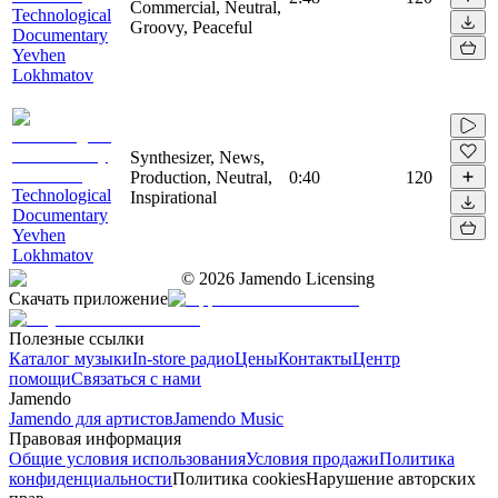
Commercial, Neutral,
Technological
Groovy, Peaceful
Documentary
Yevhen
Lokhmatov
Synthesizer, News,
Production, Neutral,
0:40
120
Technological
Inspirational
Documentary
Yevhen
Lokhmatov
©
2026
Jamendo Licensing
Скачать приложение
Полезные ссылки
Каталог музыки
In-store радио
Цены
Контакты
Центр
помощи
Связаться с нами
Jamendo
Jamendo для артистов
Jamendo Music
Правовая информация
Общие условия использования
Условия продажи
Политика
конфиденциальности
Политика cookies
Нарушение авторских