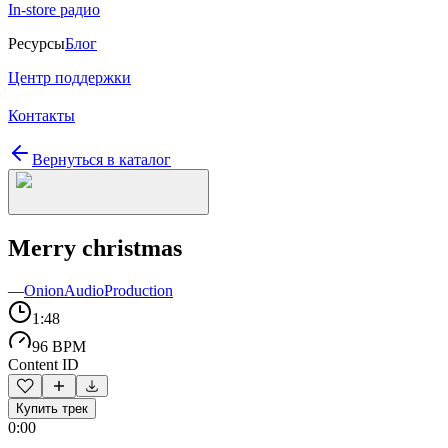
In-store радио
Ресурсы
Блог
Центр поддержки
Контакты
Вернуться в каталог
Merry christmas
—
OnionAudioProduction
1:48
96 BPM
Content ID
Купить трек
0:00