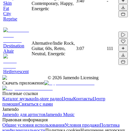
3:40
-
Skin
Contemporary, Happy,
Fat
Energetic
City
Reprise
Alternative/Indie Rock,
Destination
Guitar, 60s, Retro,
3:07
111
Altair
Neutral, Energetic
Heifervescent
©
2026
Jamendo Licensing
Скачать приложение
Полезные ссылки
Каталог музыки
In-store радио
Цены
Контакты
Центр
помощи
Связаться с нами
Jamendo
Jamendo для артистов
Jamendo Music
Правовая информация
Общие условия использования
Условия продажи
Политика
конфиденциальности
Политика cookies
Нарушение авторских