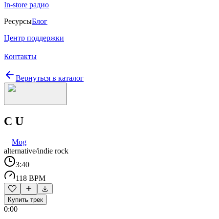
In-store радио
Ресурсы
Блог
Центр поддержки
Контакты
Вернуться в каталог
C U
—
Mog
alternative/indie rock
3:40
118 BPM
Купить трек
0:00