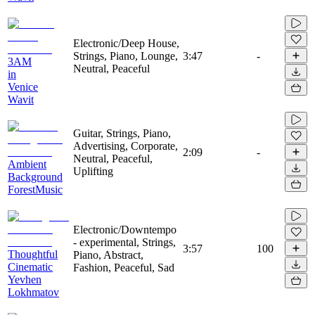
Electronic/Deep House,
Strings, Piano, Lounge,
3:47
-
3AM
Neutral, Peaceful
in
Venice
Wavit
Guitar, Strings, Piano,
Advertising, Corporate,
2:09
-
Neutral, Peaceful,
Ambient
Uplifting
Background
ForestMusic
Electronic/Downtempo
- experimental, Strings,
3:57
100
Thoughtful
Piano, Abstract,
Cinematic
Fashion, Peaceful, Sad
Yevhen
Lokhmatov