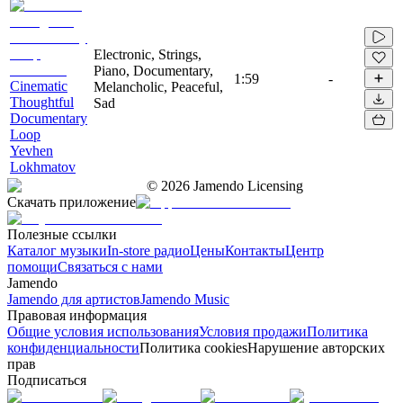
Electronic, Strings,
Piano, Documentary,
1:59
-
Cinematic
Melancholic, Peaceful,
Thoughtful
Sad
Documentary
Loop
Yevhen
Lokhmatov
©
2026
Jamendo Licensing
Скачать приложение
Полезные ссылки
Каталог музыки
In-store радио
Цены
Контакты
Центр
помощи
Связаться с нами
Jamendo
Jamendo для артистов
Jamendo Music
Правовая информация
Общие условия использования
Условия продажи
Политика
конфиденциальности
Политика cookies
Нарушение авторских
прав
Подписаться