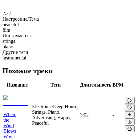
2:27
Настроение/Тема
peaceful
film
Инструменты
strings
piano
Другие теги
instrumental
Похожие треки
Название
Теги
Длительность
BPM
Electronic/Deep House,
Strings, Piano,
Where
3:02
-
Advertising, Happy,
the
Peaceful
Wind
Blows
Wavit