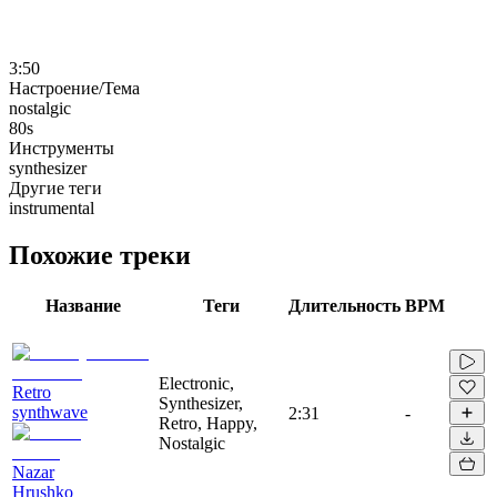
3:50
Настроение/Тема
nostalgic
80s
Инструменты
synthesizer
Другие теги
instrumental
Похожие треки
Название
Теги
Длительность
BPM
Electronic,
Retro
Synthesizer,
synthwave
2:31
-
Retro, Happy,
Nostalgic
Nazar
Hrushko