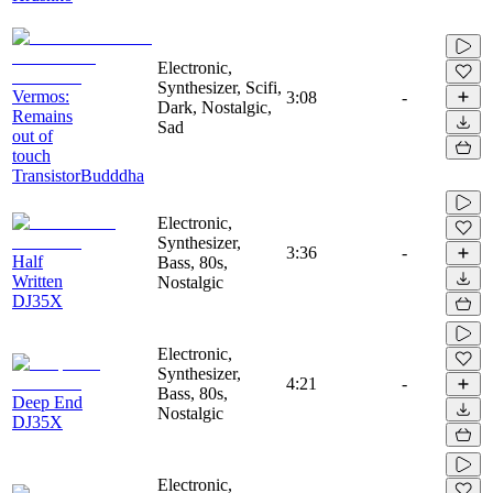
Electronic,
Synthesizer, Scifi,
Vermos:
3:08
-
Dark, Nostalgic,
Remains
Sad
out of
touch
TransistorBudddha
Electronic,
Synthesizer,
3:36
-
Half
Bass, 80s,
Written
Nostalgic
DJ35X
Electronic,
Synthesizer,
4:21
-
Bass, 80s,
Deep End
Nostalgic
DJ35X
Electronic,