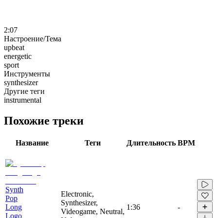
2:07
Настроение/Тема
upbeat
energetic
sport
Инструменты
synthesizer
Другие теги
instrumental
Похожие треки
Название
Теги
Длительность
BPM
Synth
Electronic,
Pop
Synthesizer,
Long
1:36
-
Videogame, Neutral,
Logo