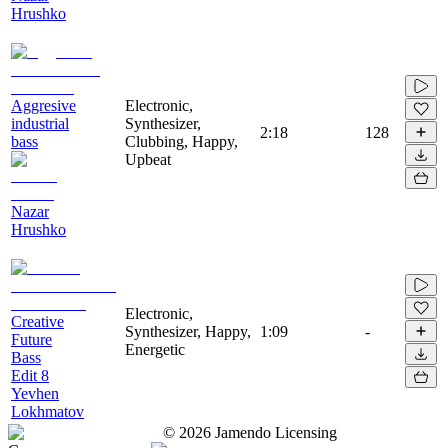
Hrushko
Aggresive
Electronic,
industrial
Synthesizer,
2:18
128
bass
Clubbing, Happy,
Upbeat
Nazar
Hrushko
Electronic,
Creative
Synthesizer, Happy,
1:09
-
Future
Energetic
Bass
Edit 8
Yevhen
Lokhmatov
©
2026
Jamendo Licensing