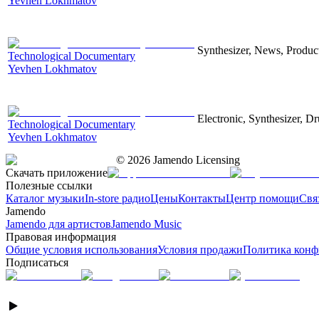
Yevhen Lokhmatov
Synthesizer, News, Producti
Technological Documentary
Yevhen Lokhmatov
Electronic, Synthesizer, D
Technological Documentary
Yevhen Lokhmatov
©
2026
Jamendo Licensing
Скачать приложение
Полезные ссылки
Каталог музыки
In-store радио
Цены
Контакты
Центр помощи
Свя
Jamendo
Jamendo для артистов
Jamendo Music
Правовая информация
Общие условия использования
Условия продажи
Политика конф
Подписаться