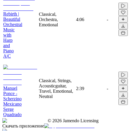
Rebirth |
Classical,
Beautiful
Orchestra,
4:06
-
Orchestral
Emotional
Music
with
Harp
and
Piano
A|C
Classical, Strings,
Acousticguitar,
Manuel
2:39
-
Travel, Emotional,
Ponce -
Neutral
Scherzino
Mexicano
Serge
Quadrado
©
2026
Jamendo Licensing
Скачать приложение