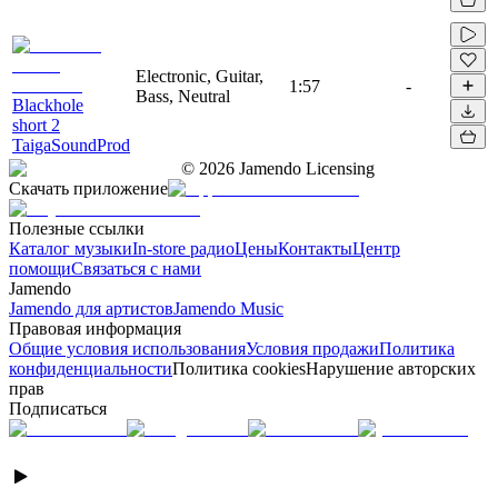
Electronic, Guitar,
1:57
-
Bass, Neutral
Blackhole
short 2
TaigaSoundProd
©
2026
Jamendo Licensing
Скачать приложение
Полезные ссылки
Каталог музыки
In-store радио
Цены
Контакты
Центр
помощи
Связаться с нами
Jamendo
Jamendo для артистов
Jamendo Music
Правовая информация
Общие условия использования
Условия продажи
Политика
конфиденциальности
Политика cookies
Нарушение авторских
прав
Подписаться