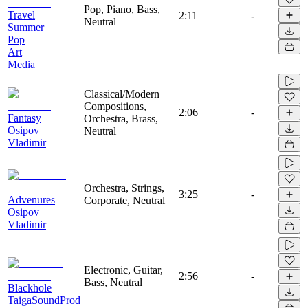
Pop, Piano, Bass,
Travel
2:11
-
Neutral
Summer
Pop
Art
Media
Classical/Modern
Compositions,
2:06
-
Fantasy
Orchestra, Brass,
Osipov
Neutral
Vladimir
Orchestra, Strings,
3:25
-
Advenures
Corporate, Neutral
Osipov
Vladimir
Electronic, Guitar,
2:56
-
Bass, Neutral
Blackhole
TaigaSoundProd