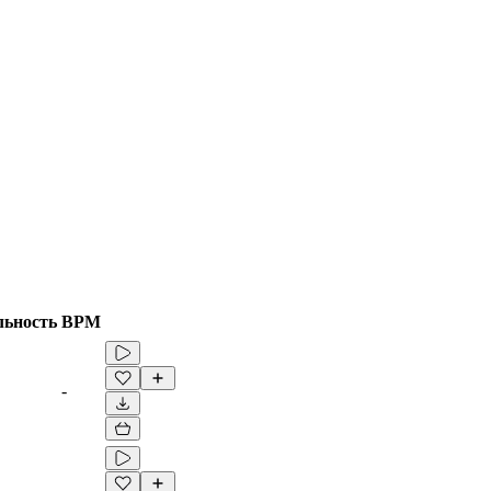
льность
BPM
-