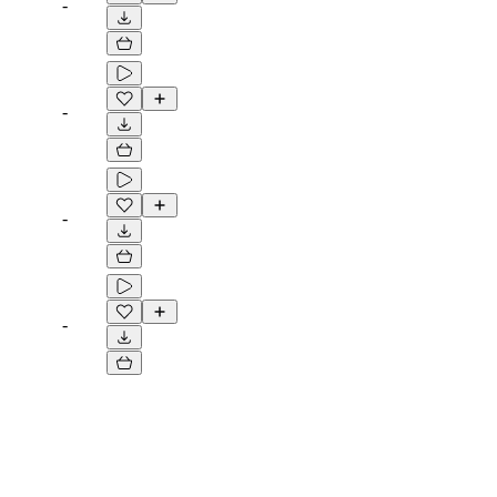
-
-
-
-