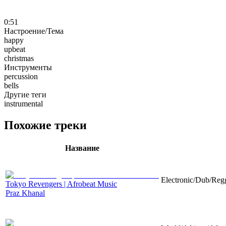
0:51
Настроение/Тема
happy
upbeat
christmas
Инструменты
percussion
bells
Другие теги
instrumental
Похожие треки
Название
Electronic/Dub/Regg
Tokyo Revengers | Afrobeat Music
Praz Khanal