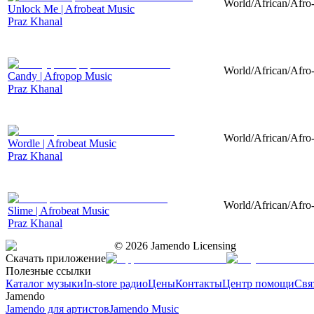
World/African/Afro-
Unlock Me | Afrobeat Music
Praz Khanal
World/African/Afro-
Candy | Afropop Music
Praz Khanal
World/African/Afro-
Wordle | Afrobeat Music
Praz Khanal
World/African/Afro-
Slime | Afrobeat Music
Praz Khanal
©
2026
Jamendo Licensing
Скачать приложение
Полезные ссылки
Каталог музыки
In-store радио
Цены
Контакты
Центр помощи
Свя
Jamendo
Jamendo для артистов
Jamendo Music