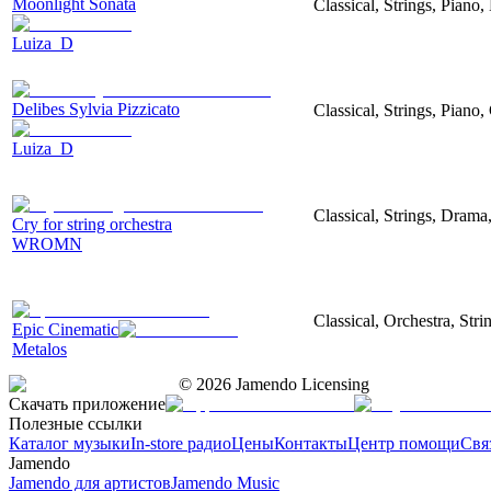
Moonlight Sonata
Classical, Strings, Piano
Luiza_D
Delibes Sylvia Pizzicato
Classical, Strings, Piano
Luiza_D
Classical, Strings, Drama
Cry for string orchestra
WROMN
Classical, Orchestra, Str
Epic Cinematic
Metalos
©
2026
Jamendo Licensing
Скачать приложение
Полезные ссылки
Каталог музыки
In-store радио
Цены
Контакты
Центр помощи
Свя
Jamendo
Jamendo для артистов
Jamendo Music