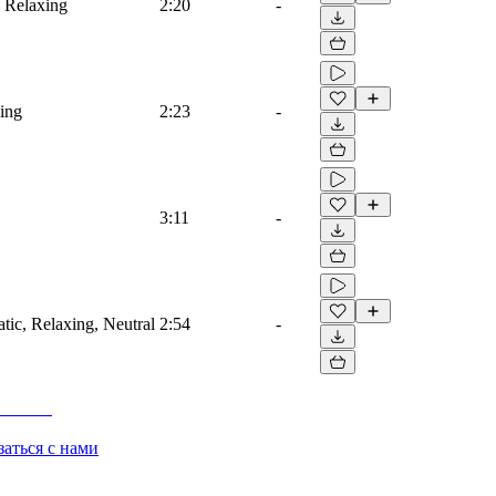
, Relaxing
2:20
-
xing
2:23
-
3:11
-
atic, Relaxing, Neutral
2:54
-
заться с нами