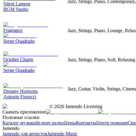
Jazz, Strings, Piano, Contemporary
Silent Lament
BGM Studio
Fragrance
Jazz, Strings, Piano, Lounge, Rela
Serge Quadrado
October Charm
Jazz, Strings, Piano, Soft, Relaxing
Serge Quadrado
Jazz, Guitar, Violin, Strings, Cinem
Dreamy Horizons
Antonio Fiorucci
©
2026
Jamendo Licensing
Скачать приложение
Полезные ссылки
Каталог музыки
In-store радио
Цены
Контакты
Центр помощи
Свя
Jamendo
Jamendo для артистов
Jamendo Music