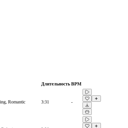
Длительность
BPM
xing, Romantic
3:31
-