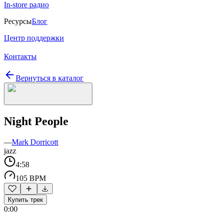
In-store радио
Ресурсы
Блог
Центр поддержки
Контакты
Вернуться в каталог
Night People
—
Mark Dorricott
jazz
4:58
105 BPM
Купить трек
0:00