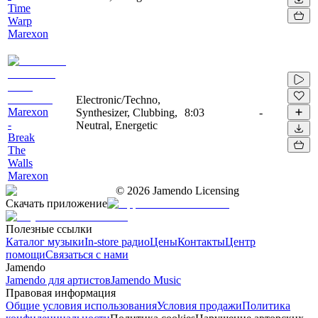
Time
Warp
Marexon
Electronic/Techno,
Marexon
Synthesizer, Clubbing,
8:03
-
-
Neutral, Energetic
Break
The
Walls
Marexon
©
2026
Jamendo Licensing
Скачать приложение
Полезные ссылки
Каталог музыки
In-store радио
Цены
Контакты
Центр
помощи
Связаться с нами
Jamendo
Jamendo для артистов
Jamendo Music
Правовая информация
Общие условия использования
Условия продажи
Политика