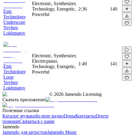
Electronic, Synthesizer,
Technology, Energetic,
2:36
140
Epic
Powerful
Technology
Underscore
Yevhen
Lokhmatov
Electronic, Synthesizer,
Electricpiano,
1:49
141
Epic
Technology, Energetic,
Technology
Powerful
Loop
Yevhen
Lokhmatov
©
2026
Jamendo Licensing
Скачать приложение
Полезные ссылки
Каталог музыки
In-store радио
Цены
Контакты
Центр
помощи
Связаться с нами
Jamendo
Jamendo для артистов
Jamendo Music