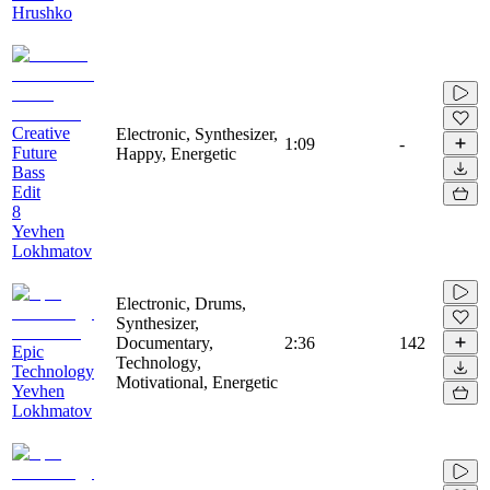
Hrushko
Creative
Electronic, Synthesizer,
1:09
-
Future
Happy, Energetic
Bass
Edit
8
Yevhen
Lokhmatov
Electronic, Drums,
Synthesizer,
Documentary,
2:36
142
Epic
Technology,
Technology
Motivational, Energetic
Yevhen
Lokhmatov