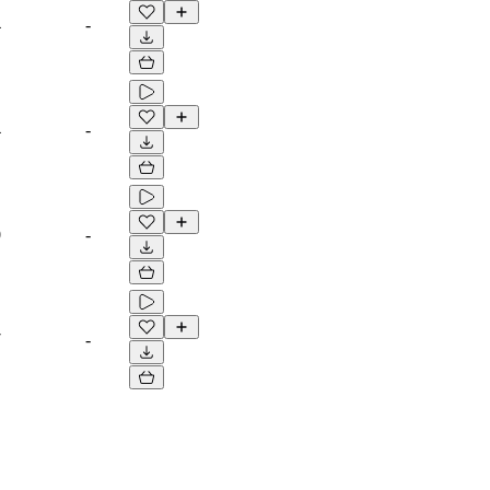
4
-
4
-
0
-
7
-