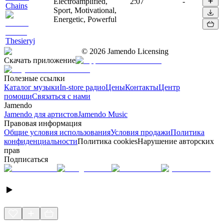
Electroamplified,
2:07
-
Chains
Sport, Motivational,
Energetic, Powerful
Thesieryj
©
2026
Jamendo Licensing
Скачать приложение
Полезные ссылки
Каталог музыки
In-store радио
Цены
Контакты
Центр
помощи
Связаться с нами
Jamendo
Jamendo для артистов
Jamendo Music
Правовая информация
Общие условия использования
Условия продажи
Политика
конфиденциальности
Политика cookies
Нарушение авторских
прав
Подписаться