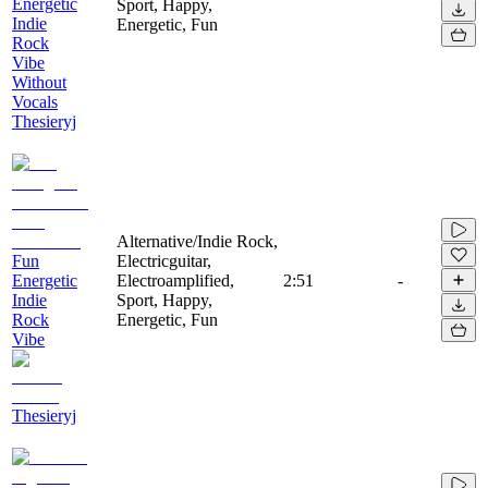
Energetic
Sport, Happy,
Indie
Energetic, Fun
Rock
Vibe
Without
Vocals
Thesieryj
Alternative/Indie Rock,
Fun
Electricguitar,
Energetic
Electroamplified,
2:51
-
Indie
Sport, Happy,
Rock
Energetic, Fun
Vibe
Thesieryj