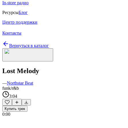
In-store радио
Ресурсы
Блог
Центр поддержки
Контакты
Вернуться в каталог
Lost Melody
—
Northstar Beat
funk/r&b
3:04
Купить трек
0:00