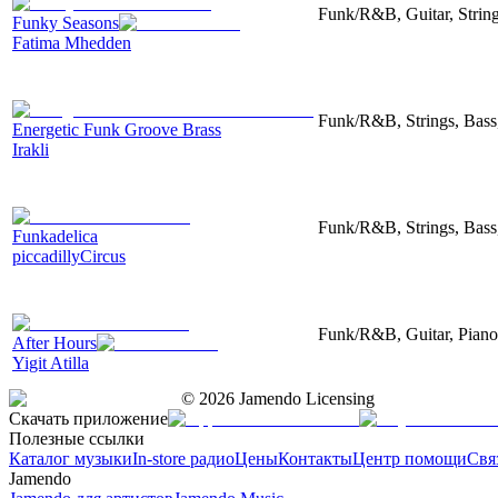
Funk/R&B, Guitar, String
Funky Seasons
Fatima Mhedden
Funk/R&B, Strings, Bass
Energetic Funk Groove Brass
Irakli
Funk/R&B, Strings, Bass,
Funkadelica
piccadillyCircus
Funk/R&B, Guitar, Piano
After Hours
Yigit Atilla
©
2026
Jamendo Licensing
Скачать приложение
Полезные ссылки
Каталог музыки
In-store радио
Цены
Контакты
Центр помощи
Свя
Jamendo