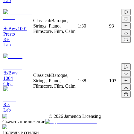
Lab
Classical/Baroque,
Strings, Piano,
1:30
93
∃яBwv1001
Filmscore, Film, Calm
Presto
Re-
Lab
∃яBwv
Classical/Baroque,
1004
Strings, Piano,
1:38
103
Giga
Filmscore, Film, Calm
Re-
Lab
©
2026
Jamendo Licensing
Скачать приложение
Полезные ссылки