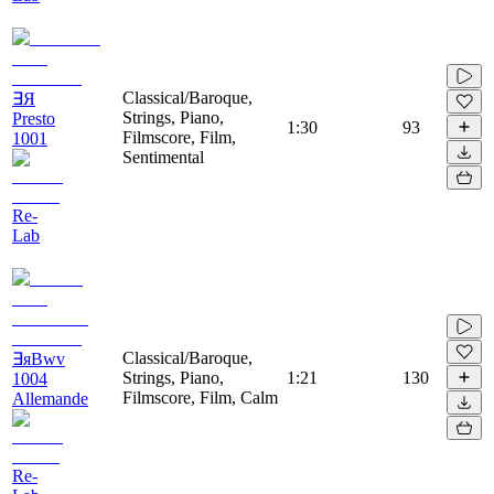
Classical/Baroque,
∃Я
Strings, Piano,
Presto
1:30
93
Filmscore, Film,
1001
Sentimental
Re-
Lab
Classical/Baroque,
∃яBwv
Strings, Piano,
1:21
130
1004
Filmscore, Film, Calm
Allemande
Re-