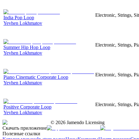
Electronic, Strings, S
India Pop Loop
Yevhen Lokhmatov
Electronic, Strings, 
Summer Hip Hop Loop
Yevhen Lokhmatov
Electronic, Strings, Pi
Piano Cinematic Corporate Loop
Yevhen Lokhmatov
Electronic, Strings, P
Positive Corporate Loop
Yevhen Lokhmatov
©
2026
Jamendo Licensing
Скачать приложение
Полезные ссылки