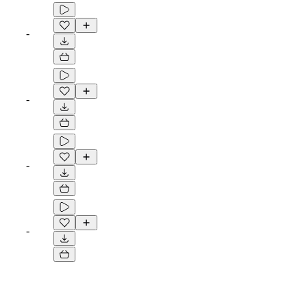
-
-
-
-