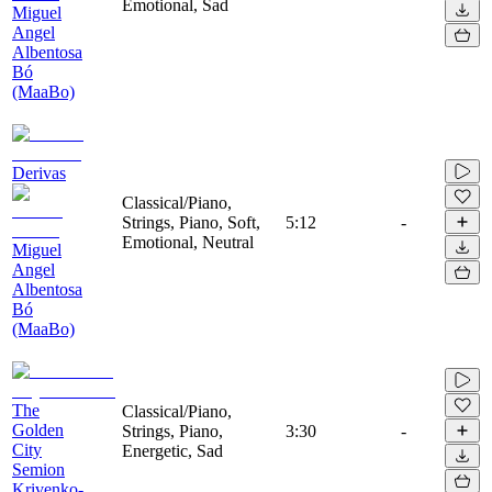
Emotional, Sad
Miguel
Angel
Albentosa
Bó
(MaaBo)
Derivas
Classical/Piano,
Strings, Piano, Soft,
5:12
-
Emotional, Neutral
Miguel
Angel
Albentosa
Bó
(MaaBo)
The
Classical/Piano,
Golden
Strings, Piano,
3:30
-
City
Energetic, Sad
Semion
Krivenko-