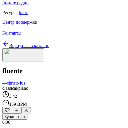
In-store радио
Ресурсы
Блог
Центр поддержки
Контакты
Вернуться в каталог
fluente
—
christo4us
classical/piano
3:42
139 BPM
Купить трек
0:00