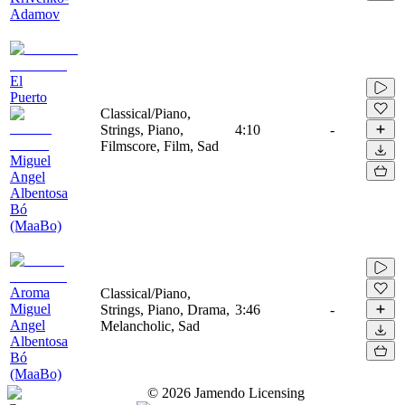
Adamov
El
Puerto
Classical/Piano,
Strings, Piano,
4:10
-
Filmscore, Film, Sad
Miguel
Angel
Albentosa
Bó
(MaaBo)
Aroma
Classical/Piano,
Miguel
Strings, Piano, Drama,
3:46
-
Angel
Melancholic, Sad
Albentosa
Bó
(MaaBo)
©
2026
Jamendo Licensing