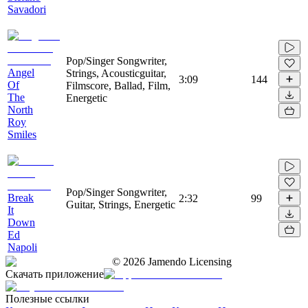
Savadori
Pop/Singer Songwriter,
Angel
Strings, Acousticguitar,
3:09
144
Of
Filmscore, Ballad, Film,
The
Energetic
North
Roy
Smiles
Pop/Singer Songwriter,
Break
2:32
99
Guitar, Strings, Energetic
It
Down
Ed
Napoli
©
2026
Jamendo Licensing
Скачать приложение
Полезные ссылки