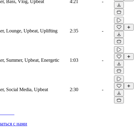
er, Bass, Vlog, Upbeat
4:21
-
er, Lounge, Upbeat, Uplifting
2:35
-
zer, Summer, Upbeat, Energetic
1:03
-
er, Social Media, Upbeat
2:30
-
заться с нами