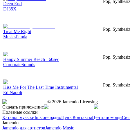
Pop, Synthesiz
Deep End
DJ35X
Pop, Synthesiz
Treat Me Right
Music-Panda
Pop, Synthesi
Happy Summer Beach - 60sec
CorporateSounds
Pop, Synthesiz
Kiss Me For The Last Time Instrumental
Ed Napoli
©
2026
Jamendo Licensing
Скачать приложение
Полезные ссылки
Каталог музыки
In-store радио
Цены
Контакты
Центр помощи
Свя
Jamendo
Jamendo для артистов
Jamendo Music